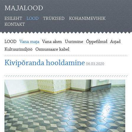
MAJALOOD
ESILEHT
LOOD
TRÜKISED
KOHANIMEVIHIK
KONTAKT
LOOD
Vana maja
Vana aken
Uurimine
Õppefilmid
Asjad
Kultuurimiljöö
Osmussaare kabel
Kivipõranda hooldamine
06.03.2020