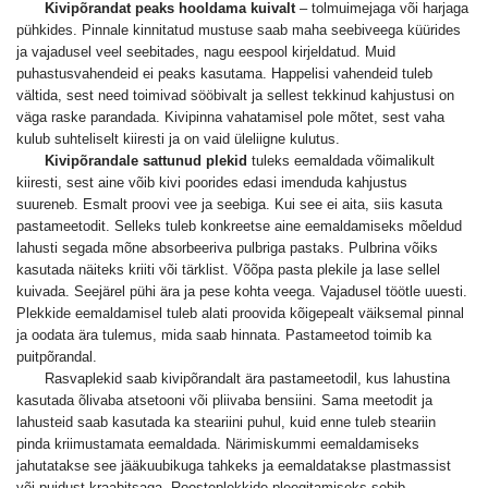
Kivipõrandat peaks hooldama kuivalt
– tolmuimejaga või harjaga
pühkides. Pinnale kinnitatud mustuse saab maha seebiveega küürides
ja vajadusel veel seebitades, nagu eespool kirjeldatud. Muid
puhastusvahendeid ei peaks kasutama. Happelisi vahendeid tuleb
vältida, sest need toimivad sööbivalt ja sellest tekkinud kahjustusi on
väga raske parandada. Kivipinna vahatamisel pole mõtet, sest vaha
kulub suhteliselt kiiresti ja on vaid üleliigne kulutus.
Kivipõrandale sattunud plekid
tuleks eemaldada võimalikult
kiiresti, sest aine võib kivi poorides edasi imenduda kahjustus
suureneb. Esmalt proovi vee ja seebiga. Kui see ei aita, siis kasuta
pastameetodit. Selleks tuleb konkreetse aine eemaldamiseks mõeldud
lahusti segada mõne absorbeeriva pulbriga pastaks. Pulbrina võiks
kasutada näiteks kriiti või tärklist. Võõpa pasta plekile ja lase sellel
kuivada. Seejärel pühi ära ja pese kohta veega. Vajadusel töötle uuesti.
Plekkide eemaldamisel tuleb alati proovida kõigepealt väiksemal pinnal
ja oodata ära tulemus, mida saab hinnata. Pastameetod toimib ka
puitpõrandal.
Rasvaplekid saab kivipõrandalt ära pastameetodil, kus lahustina
kasutada õlivaba atsetooni või pliivaba bensiini. Sama meetodit ja
lahusteid saab kasutada ka steariini puhul, kuid enne tuleb steariin
pinda kriimustamata eemaldada. Närimiskummi eemaldamiseks
jahutatakse see jääkuubikuga tahkeks ja eemaldatakse plastmassist
või puidust kraabitsaga. Roosteplekkide pleegitamiseks sobib