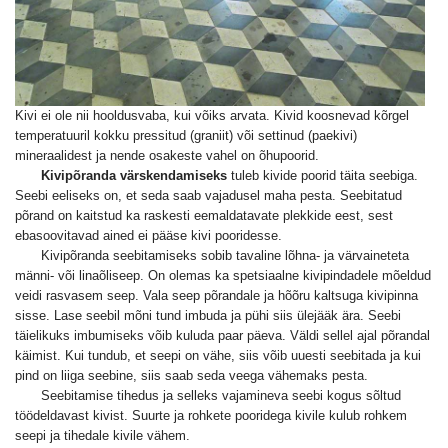
Kivi ei ole nii hooldusvaba, kui võiks arvata. Kivid koosnevad kõrgel
temperatuuril kokku pressitud (graniit) või settinud (paekivi)
mineraalidest ja nende osakeste vahel on õhupoorid.
Kivipõranda värskendamiseks
tuleb kivide poorid täita seebiga.
Seebi eeliseks on, et seda saab vajadusel maha pesta. Seebitatud
põrand on kaitstud ka raskesti eemaldatavate plekkide eest, sest
ebasoovitavad ained ei pääse kivi pooridesse.
Kivipõranda seebitamiseks sobib tavaline lõhna- ja värvaineteta
männi- või linaõliseep. On olemas ka spetsiaalne kivipindadele mõeldud
veidi rasvasem seep. Vala seep põrandale ja hõõru kaltsuga kivipinna
sisse. Lase seebil mõni tund imbuda ja pühi siis ülejääk ära. Seebi
täielikuks imbumiseks võib kuluda paar päeva. Väldi sellel ajal põrandal
käimist. Kui tundub, et seepi on vähe, siis võib uuesti seebitada ja kui
pind on liiga seebine, siis saab seda veega vähemaks pesta.
Seebitamise tihedus ja selleks vajamineva seebi kogus sõltud
töödeldavast kivist. Suurte ja rohkete pooridega kivile kulub rohkem
seepi ja tihedale kivile vähem.