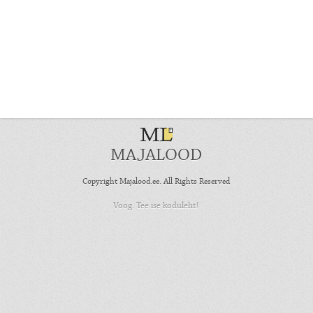
MAJALOOD
Copyright Majalood.ee. All Rights Reserved
Voog. Tee ise koduleht!