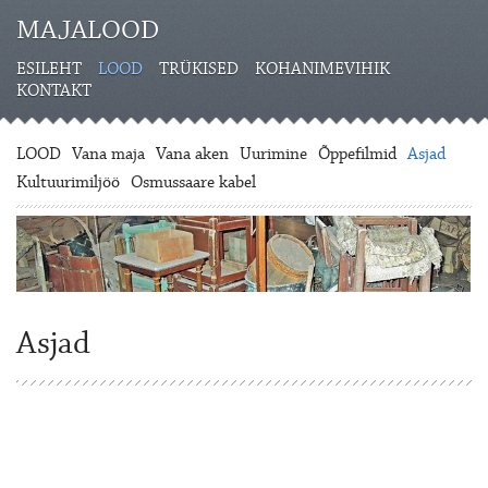
MAJALOOD
ESILEHT
LOOD
TRÜKISED
KOHANIMEVIHIK
KONTAKT
LOOD
Vana maja
Vana aken
Uurimine
Õppefilmid
Asjad
Kultuurimiljöö
Osmussaare kabel
Asjad