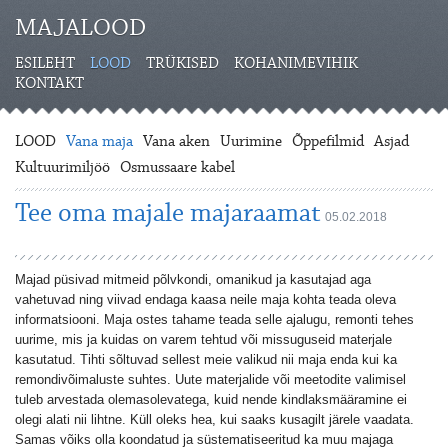
MAJALOOD
ESILEHT
LOOD
TRÜKISED
KOHANIMEVIHIK
KONTAKT
LOOD
Vana maja
Vana aken
Uurimine
Õppefilmid
Asjad
Kultuurimiljöö
Osmussaare kabel
Tee oma majale majaraamat
05.02.2018
Majad püsivad mitmeid põlvkondi, omanikud ja kasutajad aga
vahetuvad ning viivad endaga kaasa neile maja kohta teada oleva
informatsiooni. Maja ostes tahame teada selle ajalugu, remonti tehes
uurime, mis ja kuidas on varem tehtud või missuguseid materjale
kasutatud. Tihti sõltuvad sellest meie valikud nii maja enda kui ka
remondivõimaluste suhtes. Uute materjalide või meetodite valimisel
tuleb arvestada olemasolevatega, kuid nende kindlaksmääramine ei
olegi alati nii lihtne. Küll oleks hea, kui saaks kusagilt järele vaadata.
Samas võiks olla koondatud ja süstematiseeritud ka muu majaga