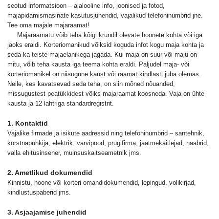
seotud informatsioon – ajalooline info, joonised ja fotod,
majapidamismasinate kasutusjuhendid, vajalikud telefoninumbrid jne.
Tee oma majale majaraamat!
Majaraamatu võib teha kõigi krundil olevate hoonete kohta või iga
jaoks eraldi. Korteriomanikud võiksid koguda infot kogu maja kohta ja
seda ka teiste majaelanikega jagada. Kui maja on suur või maju on
mitu, võib teha kausta iga teema kohta eraldi. Paljudel maja- või
korteriomanikel on niisugune kaust või raamat kindlasti juba olemas.
Neile, kes kavatsevad seda teha, on siin mõned nõuanded,
missugustest peatükkidest võiks majaraamat koosneda. Vaja on ühte
kausta ja 12 lahtriga standardregistrit.
1. Kontaktid
Vajalike firmade ja isikute aadressid ning telefoninumbrid – santehnik,
korstnapühkija, elektrik, värvipood, prügifirma, jäätmekäitlejad, naabrid,
valla ehitusinsener, muinsuskaitseametnik jms.
2. Ametlikud dokumendid
Kinnistu, hoone või korteri omandidokumendid, lepingud, volikirjad,
kindlustuspaberid jms.
3. Asjaajamise juhendid