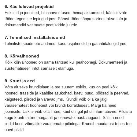
6. Käsilolevad projektid
Eskiisid ja joonised, hinnaarvestused, hinnapakkumised, käsilolevate
tööde tegemise lepingud jms. Pärast tööde lõppu sorteeritakse info ja
dokumendid vastavate peatükkide juurde.
7. Tehnilised installatsioonid
Tehniliste seadmete andmed, kasutusjuhendid ja garantiitalongid jms.
8. Kõrvalhooned
Kõik kõrvalhooned on sama tähtsad kui peahoonegi. Dokumenteeri ja
süstematiseeri infot sarnaselt elamuga.
9. Krunt ja aed
Võta aluseks krundiplaan ja tee suurem eskiis, kus on peal kõik
hooned, trasside ja kaablite asukohad, kaev, puud, põõsad ja peenrad,
käiguteed, piirded ja väravad jms. Krundil võib olla ka jälgi
varasematest hoonetest või krundi korraldusest. Märgi ka need
joonisele. Eskiis võib olla lihtne, kuid on igal juhul informatiivne. Pildista
kogu krunti mitme nurga alt ja erinevatel aastaaegadel. Säilita need
pildid koos võimalike varasemate piltidega. Krundil muudatusi tehes tee
uued pildid.