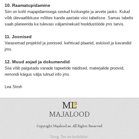
10. Raamatupidamine
Siin on koht majapidamisega seotud kviitungite ja arvete jaoks. Kulud
võib ülevaatlikkuse mõttes kanda aastate viisi tabelisse. Samas tabelis
saab planeerida ka tulevasi väljaminekuid hooldustööde jms tarvis.
11. Joonised
Varasemad projektid ja joonised, kehtivad plaanid, eskiisid ja kavandid
jms.
12. Muud asjad ja dokumendid
Siia võib paigutada vanade tapeetide näidised, materjalide proovid,
remondi käigus välja tulnud info jms.
Lea Stroh
MAJALOOD
Copyright Majalood.ee. All Rights Reserved
Voog. Tee ise koduleht!