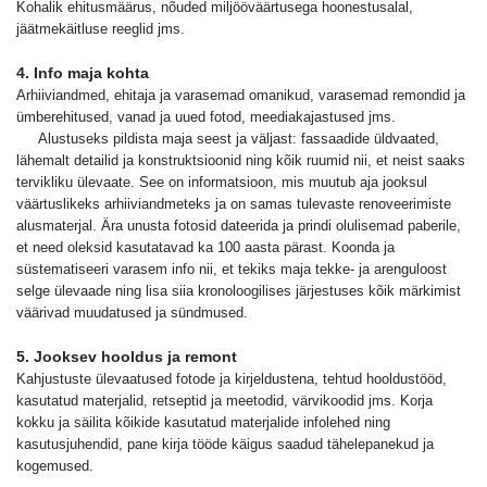
Kohalik ehitusmäärus, nõuded miljööväärtusega hoonestusalal,
jäätmekäitluse reeglid jms.
4. Info maja kohta
Arhiiviandmed, ehitaja ja varasemad omanikud, varasemad remondid ja
ümberehitused, vanad ja uued fotod, meediakajastused jms.
Alustuseks pildista maja seest ja väljast: fassaadide üldvaated,
lähemalt detailid ja konstruktsioonid ning kõik ruumid nii, et neist saaks
tervikliku ülevaate. See on informatsioon, mis muutub aja jooksul
väärtuslikeks arhiiviandmeteks ja on samas tulevaste renoveerimiste
alusmaterjal. Ära unusta fotosid dateerida ja prindi olulisemad paberile,
et need oleksid kasutatavad ka 100 aasta pärast. Koonda ja
süstematiseeri varasem info nii, et tekiks maja tekke- ja arenguloost
selge ülevaade ning lisa siia kronoloogilises järjestuses kõik märkimist
väärivad muudatused ja sündmused.
5. Jooksev hooldus ja remont
Kahjustuste ülevaatused fotode ja kirjeldustena, tehtud hooldustööd,
kasutatud materjalid, retseptid ja meetodid, värvikoodid jms. Korja
kokku ja säilita kõikide kasutatud materjalide infolehed ning
kasutusjuhendid, pane kirja tööde käigus saadud tähelepanekud ja
kogemused.